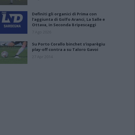
Definiti gli organici di Prima con
l'aggiunta di Golfo Aranci, La Salle e
Ottava, in Seconda 8 ripescaggi
7 Ago 2026
Su Porto Corallo binchet s'isparègiu
play-off contra a su Taloro Gavoi
27 Apr 2014