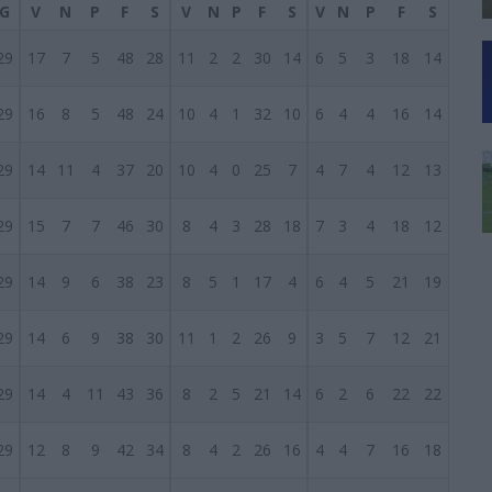
G
V
N
P
F
S
V
N
P
F
S
V
N
P
F
S
29
17
7
5
48
28
11
2
2
30
14
6
5
3
18
14
29
16
8
5
48
24
10
4
1
32
10
6
4
4
16
14
29
14
11
4
37
20
10
4
0
25
7
4
7
4
12
13
29
15
7
7
46
30
8
4
3
28
18
7
3
4
18
12
29
14
9
6
38
23
8
5
1
17
4
6
4
5
21
19
29
14
6
9
38
30
11
1
2
26
9
3
5
7
12
21
29
14
4
11
43
36
8
2
5
21
14
6
2
6
22
22
29
12
8
9
42
34
8
4
2
26
16
4
4
7
16
18