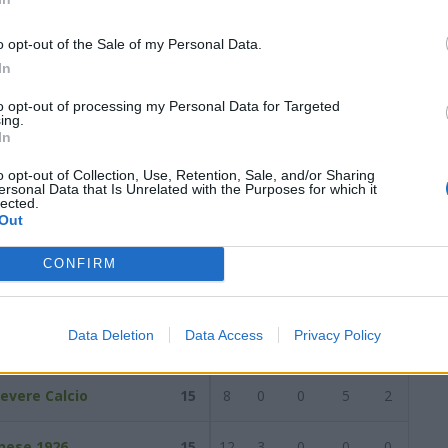
29
5
8
16
24
51
2
4
9
11
23
3
4
7
13
28
o opt-out of the Sale of my Personal Data.
In
torno del
30/03/2025
Successiva
to opt-out of processing my Personal Data for Targeted
ing.
In
/2025
o opt-out of Collection, Use, Retention, Sale, and/or Sharing
ersonal Data that Is Unrelated with the Purposes for which it
lected.
Out
Reti
AZ
RIG
PUN
ANG
CDF
CONFIRM
son
17
15
1
0
1
0
Data Deletion
Data Access
Privacy Policy
no Calcio
16
12
1
0
3
0
evere Calcio
15
8
0
0
5
2
nese 1926
15
12
3
0
0
0