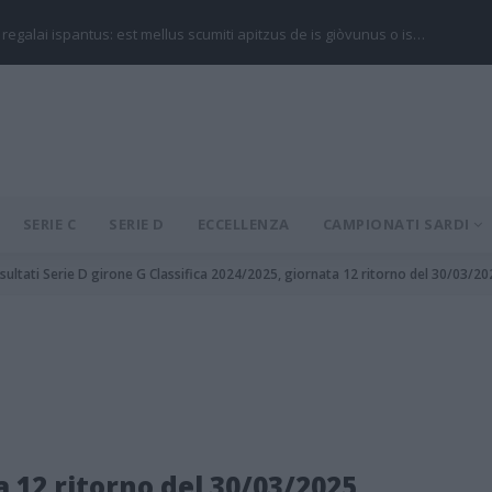
 regalai ispantus: est mellus scumiti apitzus de is giòvunus o is…
SERIE C
SERIE D
ECCELLENZA
CAMPIONATI SARDI
isultati Serie D girone G Classifica 2024/2025, giornata 12 ritorno del 30/03/20
a 12 ritorno del 30/03/2025