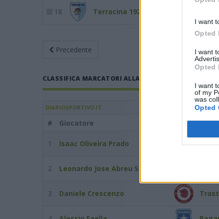
18
Terracina 1925
23
I want t
Opted 
Precedente
Giornata 12
Ri
I want 
Advertis
Opted 
CLASSIFICA MARCATORI ALLA GIORNATA 12 DEL 30/03
I want t
of my P
was col
Opted 
DIARIOSPORTIVO.IT
#
Giocatore
Squadra
1
Isaac Oliveira Prado
Gelbi
2
Leonardo Jose Abreu Santos
Cassi
3
Daniele Crescenzo
Trast
4
Alessio Faella
Paga