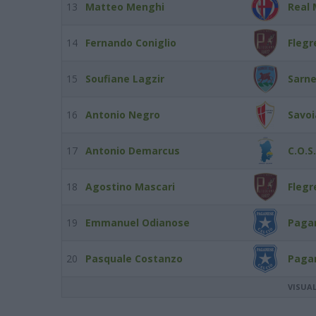
13
Matteo Menghi
Real
14
Fernando Coniglio
Flegr
15
Soufiane Lagzir
Sarne
16
Antonio Negro
Savoi
17
Antonio Demarcus
C.O.S
18
Agostino Mascari
Flegr
19
Emmanuel Odianose
Paga
20
Pasquale Costanzo
Paga
VISUA