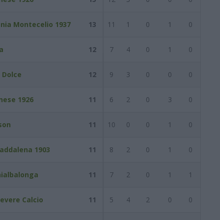
nia Montecelio 1937
13
11
1
0
1
0
a
12
7
4
0
1
0
 Dolce
12
9
3
0
0
0
nese 1926
11
6
2
0
3
0
son
11
10
0
0
1
0
addalena 1903
11
8
2
0
1
0
ialbalonga
11
7
2
0
1
1
evere Calcio
11
5
4
2
0
0