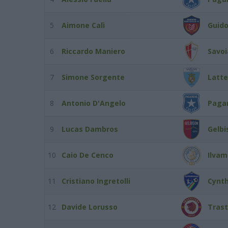
5
Aimone Calì
Guido
6
Riccardo Maniero
Savoi
7
Simone Sorgente
Latte
8
Antonio D'Angelo
Paga
9
Lucas Dambros
Gelbi
10
Caio De Cenco
Ilvam
11
Cristiano Ingretolli
Cynth
12
Davide Lorusso
Trast