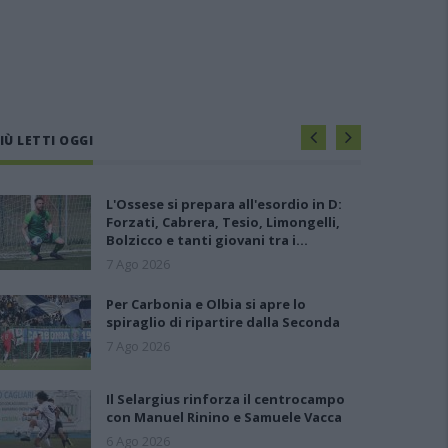
IÙ LETTI OGGI
L'Ossese si prepara all'esordio in D:
Forzati, Cabrera, Tesio, Limongelli,
Bolzicco e tanti giovani tra i…
7 Ago 2026
Per Carbonia e Olbia si apre lo
spiraglio di ripartire dalla Seconda
7 Ago 2026
Il Selargius rinforza il centrocampo
con Manuel Rinino e Samuele Vacca
6 Ago 2026