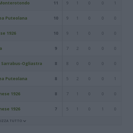
 Monterotondo
11
9
1
0
0
1
ea Puteolana
10
9
1
0
0
0
se 1926
10
9
1
0
0
0
a
9
7
2
0
0
0
. Sarrabus-Ogliastra
8
8
0
0
0
0
ea Puteolana
8
5
2
0
0
1
nese 1926
8
7
1
0
0
0
nese 1926
7
5
1
0
1
0
LIZZA TUTTO