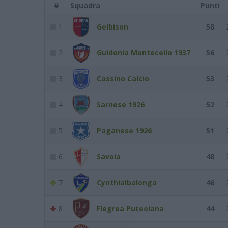
#
Squadra
Punti
1
Gelbison
58
2
Guidonia Montecelio 1937
56
3
Cassino Calcio
53
4
Sarnese 1926
52
5
Paganese 1926
51
6
Savoia
48
7
Cynthialbalonga
46
8
Flegrea Puteolana
44