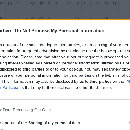
29
10
5
14
39
47
7
3
4
26
16
3
2
10
13
31
29
9
7
13
35
32
5
4
6
16
13
4
3
7
19
19
rtivo -
Do Not Process My Personal Information
29
9
7
13
36
42
6
2
6
16
17
3
5
7
20
25
S
to opt-out of the sale, sharing to third parties, or processing of your per
29
9
6
14
44
51
8
4
3
28
15
1
2
11
16
36
formation for targeted advertising by us, please use the below opt-out s
r selection. Please note that after your opt-out request is processed y
29
8
8
13
32
50
5
3
7
18
31
3
5
6
14
19
eing interest-based ads based on personal information utilized by us or
disclosed to third parties prior to your opt-out. You may separately opt-
losure of your personal information by third parties on the IAB’s list of
29
8
7
14
29
34
4
5
5
19
15
4
2
9
10
19
. This information may also be disclosed by us to third parties on the
IA
Participants
that may further disclose it to other third parties.
29
7
9
13
32
44
4
6
4
21
19
3
3
9
11
25
29
6
11
12
29
42
4
7
4
18
15
2
4
8
11
27
l Data Processing Opt Outs
29
6
8
15
28
50
3
4
7
13
21
3
4
8
15
29
o opt-out of the Sharing of my personal data.
In