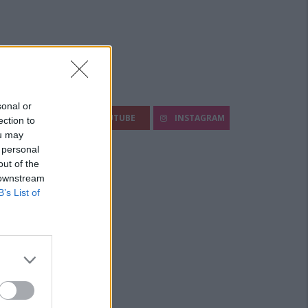
egui Diario Sportivo:
sonal or
FACEBOOK
YOUTUBE
INSTAGRAM
ection to
ou may
 personal
out of the
 downstream
B’s List of